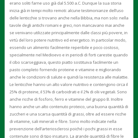
erano soliti farne uso già dal 5.500 a.C. Dunque la sua storia
inizia già in tempi molto remoti: alcune testimonianze dell’uso
delle lenticchie si trovano anche nella Bibbia, ma non solo: nella
tavole degli antichi romani e greci, non mancavano mai anche
se venivano utilizzate principalmente dalle classi più povere, in
virtù del loro potere nutritivo ed energetico. In particolar modo,
essendo un alimento facilmente reperibile e poco costoso,
specialmente nel Medioevo e in periodi di forti carestie quando
il cibo scarseggiava, questo piatto sostituiva facilmente un
pasto completo fornendo proteine e vitamine e migliorando
anche le condizioni di salute e quindi la resistenza alle malattie.
Le lenticchie hanno un alto valore nutritivo e contengono circa il
25% di proteine, il 53% di carboidrati e il 2% di olii vegetali. Sono
anche ricche di fosforo, ferro e vitamine del gruppo B. Inoltre
hanno anche un alto contenuto proteico, una buona quantità di
zuccheri e una scarsa quantità di grassi, oltre ad essere ricche
di vitamine, sali minerali e fibre. Sono molto indicate nella
prevenzione dell’arteriosclerosi poiché i pochi grassi in esse
contenute sono di tipo insaturo. La grande quantità di fibre le