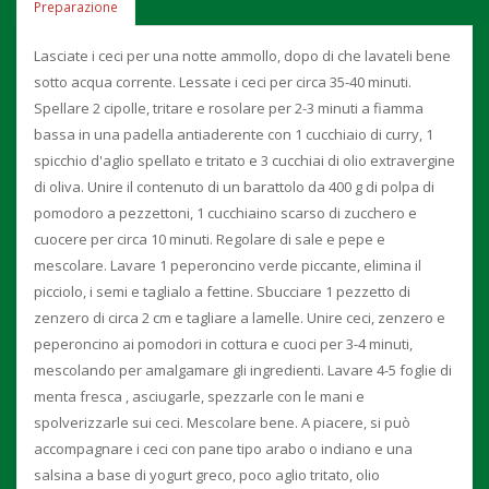
Preparazione
Lasciate i ceci per una notte ammollo, dopo di che lavateli bene
sotto acqua corrente. Lessate i ceci per circa 35-40 minuti.
Spellare 2 cipolle, tritare e rosolare per 2-3 minuti a fiamma
bassa in una padella antiaderente con 1 cucchiaio di curry, 1
spicchio d'aglio spellato e tritato e 3 cucchiai di olio extravergine
di oliva. Unire il contenuto di un barattolo da 400 g di polpa di
pomodoro a pezzettoni, 1 cucchiaino scarso di zucchero e
cuocere per circa 10 minuti. Regolare di sale e pepe e
mescolare. Lavare 1 peperoncino verde piccante, elimina il
picciolo, i semi e taglialo a fettine. Sbucciare 1 pezzetto di
zenzero di circa 2 cm e tagliare a lamelle. Unire ceci, zenzero e
peperoncino ai pomodori in cottura e cuoci per 3-4 minuti,
mescolando per amalgamare gli ingredienti. Lavare 4-5 foglie di
menta fresca , asciugarle, spezzarle con le mani e
spolverizzarle sui ceci. Mescolare bene. A piacere, si può
accompagnare i ceci con pane tipo arabo o indiano e una
salsina a base di yogurt greco, poco aglio tritato, olio